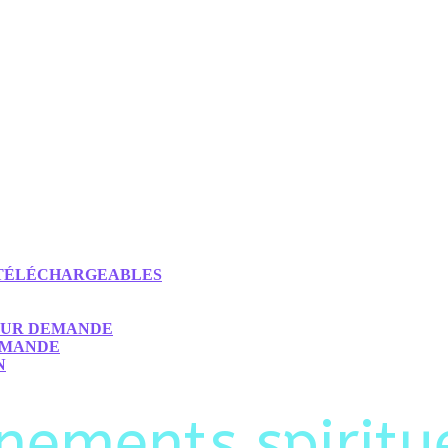
) TÉLÉCHARGEABLES
 SUR DEMANDE
EMANDE
N
nements spiritue