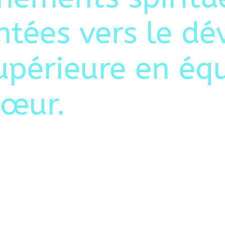
entées vers le d
upérieure en équ
cœur.