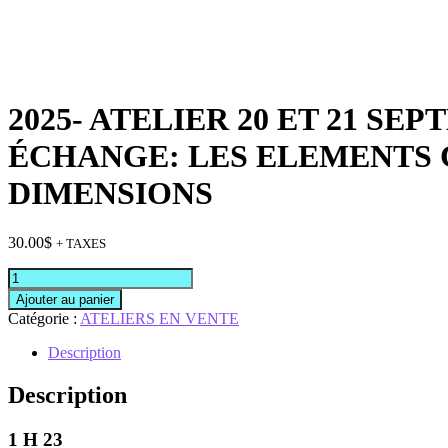
2025- ATELIER 20 ET 21 S
ÉCHANGE: LES ELEMENTS 
DIMENSIONS
30.00
$
+ TAXES
quantité
de
Ajouter au panier
2025-
Catégorie :
ATELIERS EN VENTE
ATELIER
20
Description
ET
21
Description
SEPTEMBRE
LES
1 H 23
ÉLÉMENTS