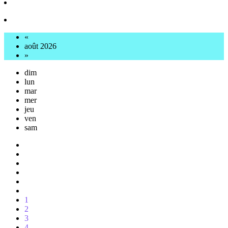
«
août 2026
»
dim
lun
mar
mer
jeu
ven
sam
1
2
3
4